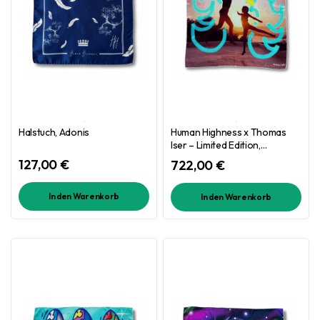
Halstuch, Adonis
Human Highness x Thomas
Iser – Limited Edition,
einzigartiges Modell – Angel
127,00
€
722,00
€
Jump no. 110
In den Warenkorb
In den Warenkorb