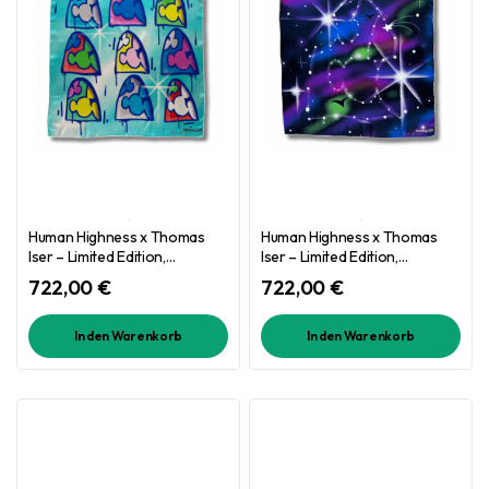
Human Highness x Thomas
Human Highness x Thomas
Iser – Limited Edition,
Iser – Limited Edition,
einzigartiges Stück – Diversity
einzigartiges Stück – Galactic
722,00
€
722,00
€
Window
In den Warenkorb
In den Warenkorb