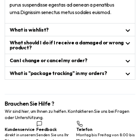
purus suspendisse egestas ad aenean a penatibus
urna.Dignissim senectus metus sodales euismod.
What is wishlist?
What should I do if I receive a damaged or wrong
product?
Can I change or cancel my order?
What is "package tracking" in my orders?
Brauchen Sie Hilfe ?
Wir sind hier, um Ihnen zu helfen. Kontaktieren Sie uns bei Fragen
oder Unterstützung.
Kundenservice
Feedback
Telefon
direkt in unserem
Senden Sie uns Ihr
Montag bis Freitag von 8:00 bis