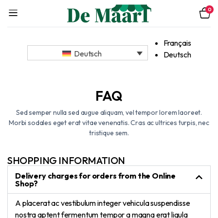
0
Français
Deutsch
Deutsch
FAQ
Sed semper nulla sed augue aliquam, vel tempor lorem laoreet.
Morbi sodales eget erat vitae venenatis. Cras ac ultrices turpis, nec
tristique sem.
SHOPPING INFORMATION
Delivery charges for orders from the Online
Shop?
A placerat ac vestibulum integer vehicula suspendisse
nostra aptent fermentum tempor a magna erat ligula