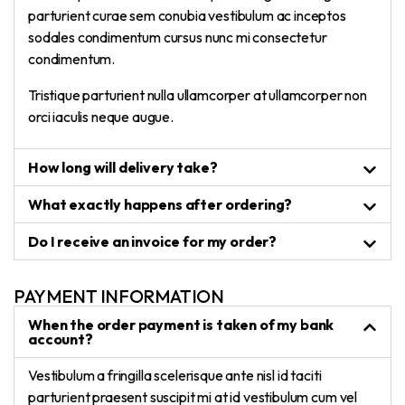
parturient curae sem conubia vestibulum ac inceptos
sodales condimentum cursus nunc mi consectetur
condimentum.
Tristique parturient nulla ullamcorper at ullamcorper non
orci iaculis neque augue.
How long will delivery take?
What exactly happens after ordering?
Do I receive an invoice for my order?
PAYMENT INFORMATION
When the order payment is taken of my bank
account?
Vestibulum a fringilla scelerisque ante nisl id taciti
parturient praesent suscipit mi at id vestibulum cum vel