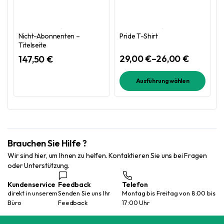
Nicht-Abonnenten –
Pride T-Shirt
Titelseite
29,00
€
–
26,00
€
147,50
€
Preisspa
26,00 €
Dieses
Ausführung wählen
bis
Produkt
29,00 €
weist
mehrere
Varianten
auf.
Brauchen Sie Hilfe ?
Die
Wir sind hier, um Ihnen zu helfen. Kontaktieren Sie uns bei Fragen
Optionen
oder Unterstützung.
können
auf
Kundenservice
Feedback
Telefon
direkt in unserem
Senden Sie uns Ihr
Montag bis Freitag von 8:00 bis
der
Büro
Feedback
17:00 Uhr
Produktseite
gewählt