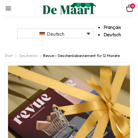
0
Français
Deutsch
Deutsch
Start
Geschenke
Revue – Geschenkabonnement für 12 Monate