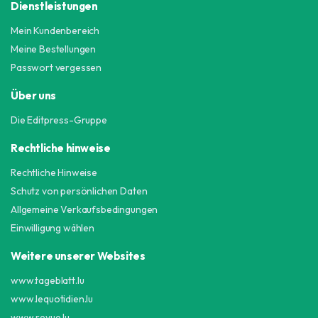
Dienstleistungen
werden
Mein Kundenbereich
Meine Bestellungen
Passwort vergessen
Über uns
Die Editpress-Gruppe
Rechtliche hinweise
Rechtliche Hinweise
Schutz von persönlichen Daten
Allgemeine Verkaufsbedingungen
Einwilligung wählen
Weitere unserer Websites
www.tageblatt.lu
www.lequotidien.lu
www.revue.lu