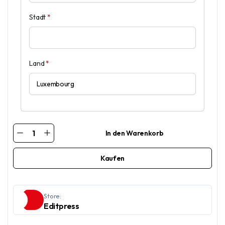
Stadt
*
Land
*
In den Warenkorb
Revue
–
Geschenkabonnement
für
Kaufen
12
Monate
quantity
Store:
Editpress