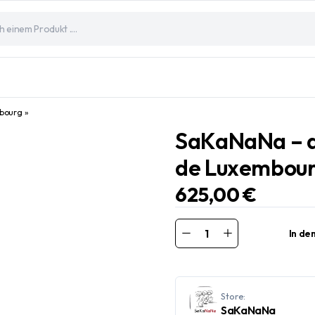
bourg »
SaKaNaNa – a
de Luxembour
625,00
€
In de
SaKaNaNa
-
a
Message
of
Love
-
Store:
«
SaKaNaNa