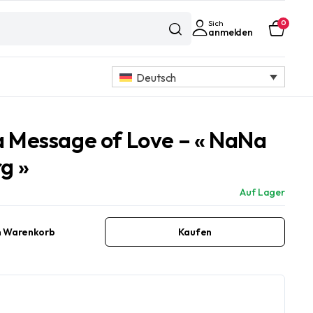
Sich
0
anmelden
Deutsch
 Message of Love – « NaNa
g »
Auf Lager
n Warenkorb
Kaufen