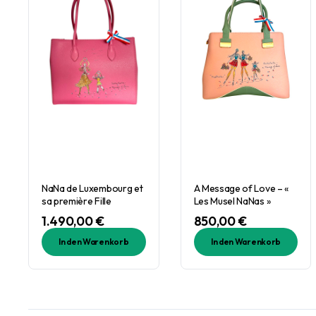
NaNa de Luxembourg et
A Message of Love – «
sa première Fille
Les Musel NaNas »
1.490,00
€
850,00
€
In den Warenkorb
In den Warenkorb