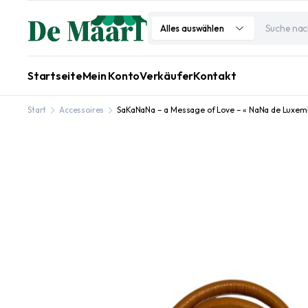
Alles auswählen
Startseite
Mein Konto
Verkäufer
Kontakt
Start
Accessoires
SaKaNaNa – a Message of Love – « NaNa de Luxem