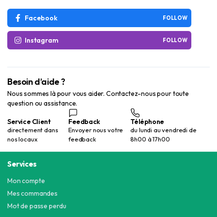
Facebook
FOLLOW
Instagram
FOLLOW
Besoin d’aide ?
Nous sommes là pour vous aider. Contactez-nous pour toute
question ou assistance.
Service Client
Feedback
Téléphone
directement dans
Envoyer nous votre
du lundi au vendredi de
nos locaux
feedback
8h00 à 17h00
Services
Mon compte
Mes commandes
Mot de passe perdu